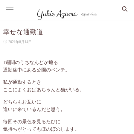
幸せな通勤道
ホーム
2021年8月14日
サービス
1週間のうちなんどか通る
Dr. Yukie の月いち心良所
通勤途中にある公園のベンチ。
心身整えるコンサル
私が通勤するとき
ここによくおばあちゃんと猫がいる。
眠りから整う、更年期からの人生デザイン
どちらもお互いに
逢いに来ているんだと思う。
しなやかな大人の美人マインドセッション
毎回その景色を見るたびに
クリスタルアカシックリーディング
気持ちがとってもほのぼのします。