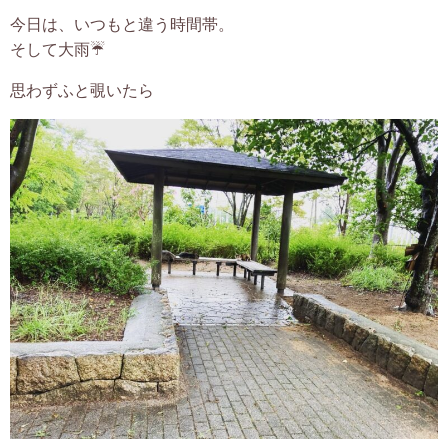
今日は、いつもと違う時間帯。
お客様の声
そして大雨☔️
プロフィール
思わずふと覗いたら
あざまゆきえからのお便り
ブログ
お問合せ