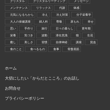
クリスタル
クリスタルリーディング
メッセージ
メンテナンス
リラックス
代謝
体感
元気になるちから
冷え
冷え対策
分子栄養学
大人の保健講座
婦人科
尊敬
尿もれ
幸せ
思い
手作り
旅行
日々の暮らし
更年期
栄養
気づき
波動
潜在意識
猫
生花
癒し
美しさ
習慣
自律神経
講座
貧血
食のこと
食べるもの
食事
骨盤底筋
ホーム
大切にしたい「からだとこころ」のお話し
お問合せ
プライバシーポリシー