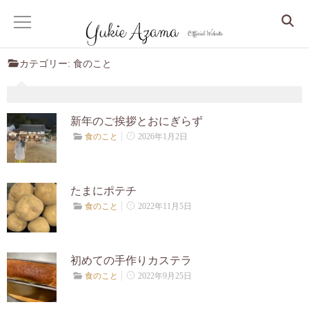
カテゴリー:
食のこと
ホーム
サービス
新年のご挨拶とおにぎらず
2026年1月2日
食のこと
Dr. Yukie の月いち心良所
心身整えるコンサル
たまにポテチ
2022年11月5日
食のこと
眠りから整う、更年期からの人生デザイン
しなやかな大人の美人マインドセッション
初めての手作りカステラ
2022年9月25日
食のこと
クリスタルアカシックリーディング