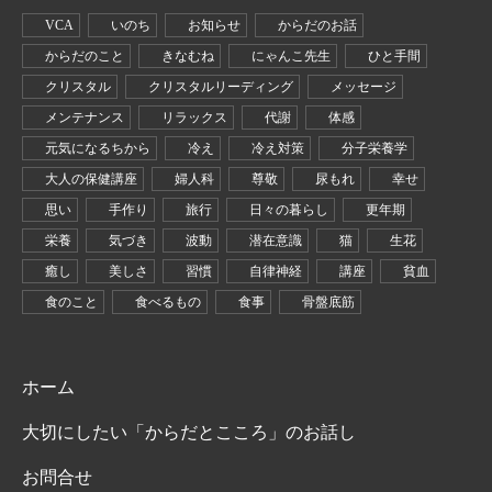
VCA
いのち
お知らせ
からだのお話
からだのこと
きなむね
にゃんこ先生
ひと手間
クリスタル
クリスタルリーディング
メッセージ
メンテナンス
リラックス
代謝
体感
元気になるちから
冷え
冷え対策
分子栄養学
大人の保健講座
婦人科
尊敬
尿もれ
幸せ
思い
手作り
旅行
日々の暮らし
更年期
栄養
気づき
波動
潜在意識
猫
生花
癒し
美しさ
習慣
自律神経
講座
貧血
食のこと
食べるもの
食事
骨盤底筋
ホーム
大切にしたい「からだとこころ」のお話し
お問合せ