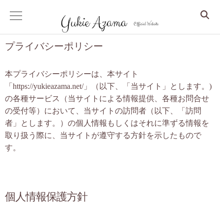
プライバシーポリシー
ホーム
本プライバシーポリシーは、本サイト
サービス
「https://yukieazama.net/」（以下、「当サイト」とします。)
の各種サービス（当サイトによる情報提供、各種お問合せ
Dr. Yukie の月いち心良所
の受付等）において、当サイトの訪問者（以下、「訪問
者」とします。）の個人情報もしくはそれに準ずる情報を
心身整えるコンサル
取り扱う際に、当サイトが遵守する方針を示したもので
す。
眠りから整う、更年期からの人生デザイン
しなやかな大人の美人マインドセッション
個人情報保護方針
クリスタルアカシックリーディング