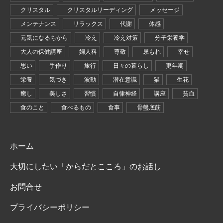
クリスタル
クリスタルリーディング
メッセージ
メンテナンス
リラックス
代謝
体感
元気になるちから
冷え
冷え対策
分子栄養学
大人の保健講座
婦人科
尊敬
尿もれ
幸せ
思い
手作り
旅行
日々の暮らし
更年期
栄養
気づき
波動
潜在意識
猫
生花
癒し
美しさ
習慣
自律神経
講座
貧血
食のこと
食べるもの
食事
骨盤底筋
ホーム
大切にしたい「からだとこころ」のお話し
お問合せ
プライバシーポリシー