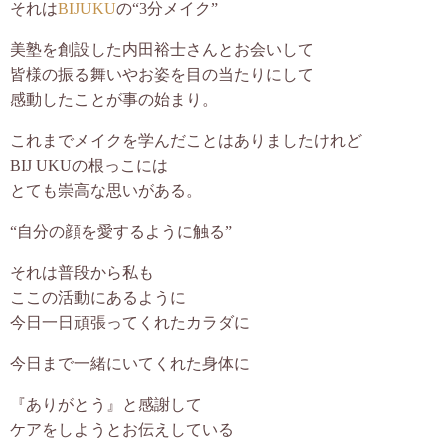
それは
BIJUKU
の“3分メイク”
お客様の声
美塾を創設した内田裕士さんとお会いして
皆様の振る舞いやお姿を目の当たりにして
プロフィール
感動したことが事の始まり。
これまでメイクを学んだことはありましたけれど
あざまゆきえからのお便り
BIJ UKUの根っこには
とても崇高な思いがある。
ブログ
“自分の顔を愛するように触る”
お問合せ
それは普段から私も
ここの活動にあるように
今日一日頑張ってくれたカラダに
今日まで一緒にいてくれた身体に
『ありがとう』と感謝して
ケアをしようとお伝えしている