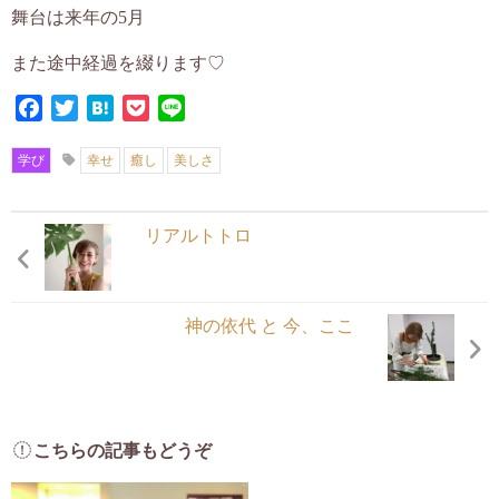
舞台は来年の5月
また途中経過を綴ります♡
Facebook
Twitter
Hatena
Pocket
Line
学び
幸せ
癒し
美しさ
リアルトトロ
神の依代 と 今、ここ
こちらの記事もどうぞ