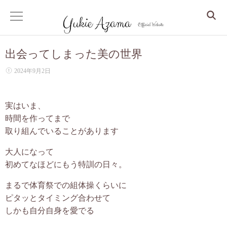
出会ってしまった美の世界
ホーム
2024年9月2日
サービス
実はいま、
Dr. Yukie の月いち心良所
時間を作ってまで
取り組んでいることがあります
心身整えるコンサル
大人になって
眠りから整う、更年期からの人生デザイン
初めてなほどにもう特訓の日々。
まるで体育祭での組体操くらいに
しなやかな大人の美人マインドセッション
ピタッとタイミング合わせて
しかも自分自身を愛でる
クリスタルアカシックリーディング