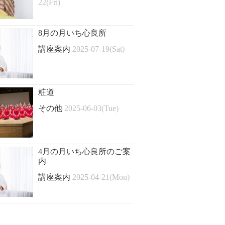
22(Fri)
8月の月いち心良所
講座案内
2025-07-19(Sat)
粧道
その他
2025-06-03(Tue)
4月の月いち心良所のご案
内
講座案内
2025-04-21(Mon)