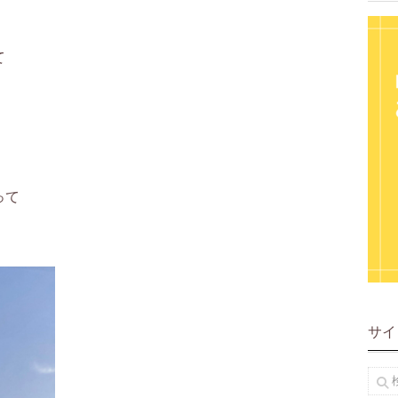
て
って
サイ