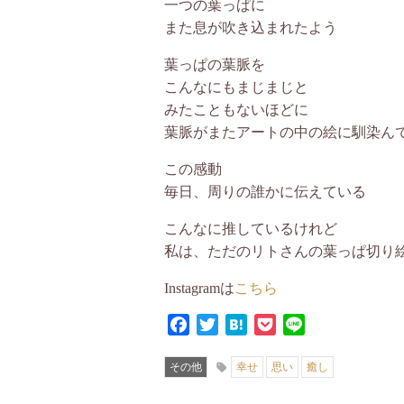
一つの葉っぱに
また息が吹き込まれたよう
葉っぱの葉脈を
こんなにもまじまじと
みたこともないほどに
葉脈がまたアートの中の絵に馴染ん
この感動
毎日、周りの誰かに伝えている
こんなに推しているけれど
私は、ただのリトさんの葉っぱ切り絵
Instagramは
こちら
Facebook
Twitter
Hatena
Pocket
Line
その他
幸せ
思い
癒し