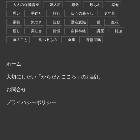
大人の保健講座
婦人科
尊敬
尿もれ
幸せ
思い
手作り
旅行
日々の暮らし
更年期
栄養
気づき
波動
潜在意識
猫
生花
癒し
美しさ
習慣
自律神経
講座
貧血
食のこと
食べるもの
食事
骨盤底筋
ホーム
大切にしたい「からだとこころ」のお話し
お問合せ
プライバシーポリシー