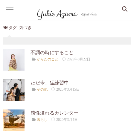
タグ:
気づき
ホーム
サービス
不調の時にすること
2025年8月22日
からだのこと
Dr. Yukie の月いち心良所
心身整えるコンサル
ただ今、猛練習中
2025年3月15日
その他
眠りから整う、更年期からの人生デザイン
しなやかな大人の美人マインドセッション
感性溢れるカレンダー
2025年3月4日
暮らし
クリスタルアカシックリーディング