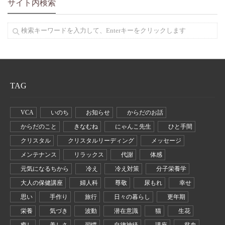
サイト内検索
TAG
VCA
いのち
お知らせ
からだのお話
からだのこと
きなむね
にゃんこ先生
ひと手間
クリスタル
クリスタルリーディング
メッセージ
メンテナンス
リラックス
代謝
体感
元気になるちから
冷え
冷え対策
分子栄養学
大人の保健講座
婦人科
尊敬
尿もれ
幸せ
思い
手作り
旅行
日々の暮らし
更年期
栄養
気づき
波動
潜在意識
猫
生花