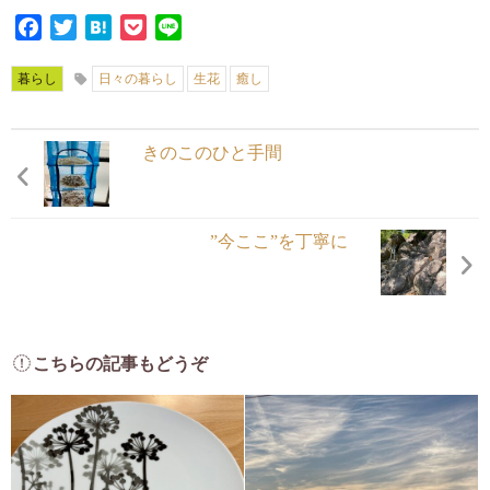
Facebook
Twitter
Hatena
Pocket
Line
暮らし
日々の暮らし
生花
癒し
きのこのひと手間
”今ここ”を丁寧に
こちらの記事もどうぞ