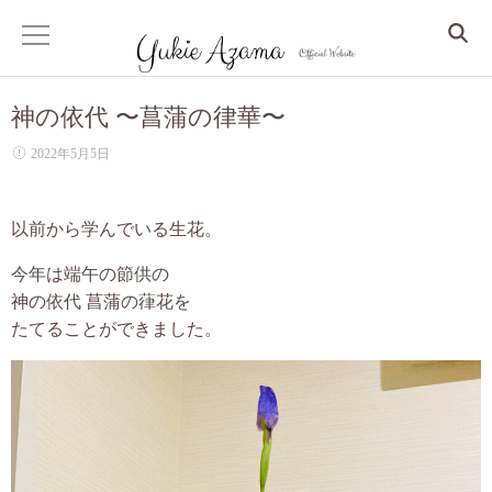
神の依代 〜菖蒲の律華〜
ホーム
2022年5月5日
サービス
以前から学んでいる生花。
Dr. Yukie の月いち心良所
今年は端午の節供の
心身整えるコンサル
神の依代 菖蒲の葎花を
たてることができました。
眠りから整う、更年期からの人生デザイン
しなやかな大人の美人マインドセッション
クリスタルアカシックリーディング