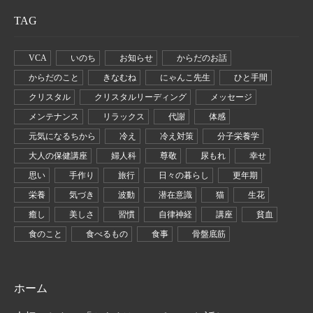
TAG
VCA
いのち
お知らせ
からだのお話
からだのこと
きなむね
にゃんこ先生
ひと手間
クリスタル
クリスタルリーディング
メッセージ
メンテナンス
リラックス
代謝
体感
元気になるちから
冷え
冷え対策
分子栄養学
大人の保健講座
婦人科
尊敬
尿もれ
幸せ
思い
手作り
旅行
日々の暮らし
更年期
栄養
気づき
波動
潜在意識
猫
生花
癒し
美しさ
習慣
自律神経
講座
貧血
食のこと
食べるもの
食事
骨盤底筋
ホーム