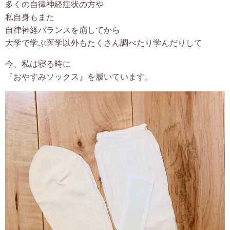
多くの自律神経症状の方や
お客様の声
私自身もまた
自律神経バランスを崩してから
大学で学ぶ医学以外もたくさん調べたり学んだりして
プロフィール
今、私は寝る時に
あざまゆきえからのお便り
『おやすみソックス』を履いています。
ブログ
お問合せ