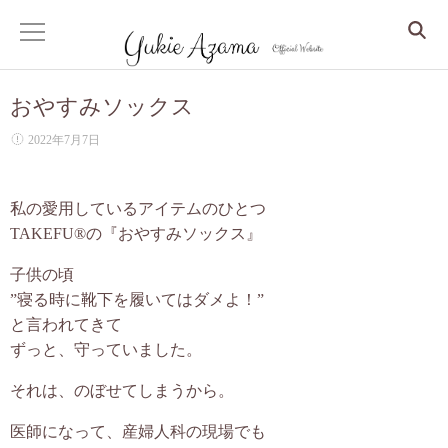
おやすみソックス
ホーム
2022年7月7日
サービス
私の愛用しているアイテムのひとつ
Dr. Yukie の月いち心良所
TAKEFU®︎の『おやすみソックス』
心身整えるコンサル
子供の頃
”寝る時に靴下を履いてはダメよ！”
眠りから整う、更年期からの人生デザイン
と言われてきて
ずっと、守っていました。
しなやかな大人の美人マインドセッション
それは、のぼせてしまうから。
クリスタルアカシックリーディング
医師になって、産婦人科の現場でも