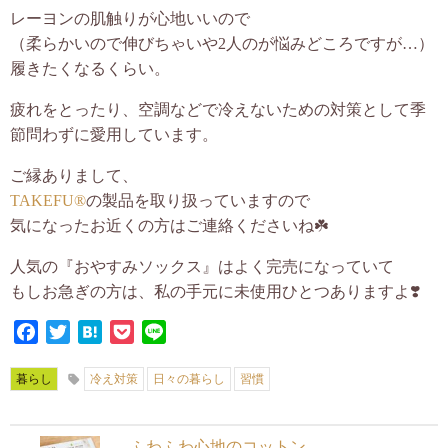
レーヨンの肌触りが心地いいので
（柔らかいので伸びちゃいや2人のが悩みどころですが…）
履きたくなるくらい。
疲れをとったり、空調などで冷えないための対策として季
節問わずに愛用しています。
ご縁ありまして、
TAKEFU®︎
の製品を取り扱っていますので
気になったお近くの方はご連絡くださいね☘️
人気の『おやすみソックス』はよく完売になっていて
もしお急ぎの方は、私の手元に未使用ひとつありますよ❣️
Facebook
Twitter
Hatena
Pocket
Line
暮らし
冷え対策
日々の暮らし
習慣
ふわふわ心地のコットン