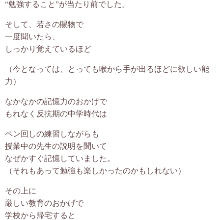
“勉強すること”が当たり前でした。
お客様の声
そして、若さの賜物で
一度聞いたら、
プロフィール
しっかり覚えているほど
（今となっては、とっても喉から手が出るほどに欲しい能
あざまゆきえからのお便り
力）
ブログ
なかなかの記憶力のおかげで
もれなく反抗期の中学時代は
お問合せ
ペン回しの練習しながらも
授業中の先生の説明を聞いて
なぜかすぐ記憶していました。
（それもあって勉強も楽しかったのかもしれない）
その上に
厳しい教育のおかげで
学校から帰宅すると