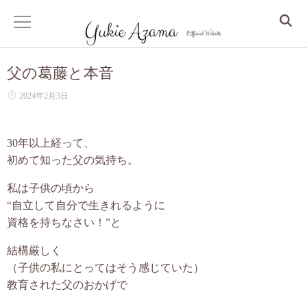
父の葛藤と本音
ホーム
2024年2月3日
サービス
30年以上経って、
Dr. Yukie の月いち心良所
初めて知った父の気持ち。
心身整えるコンサル
私は子供の頃から
“自立して自分で生きれるように
眠りから整う、更年期からの人生デザイン
資格を持ちなさい！”と
結構厳しく
しなやかな大人の美人マインドセッション
（子供の私にとってはそう感じていた）
教育された父のおかげで
クリスタルアカシックリーディング