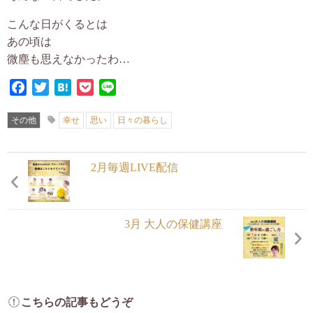
こんな日がくるとは
あの頃は
微塵も思えなかったわ…
Facebook
Twitter
Hatena
Pocket
Line
その他
幸せ
思い
日々の暮らし
2月毎週LIVE配信
3月 大人の保健講座
こちらの記事もどうぞ