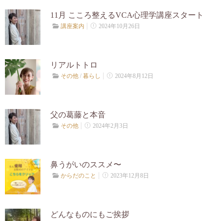
お客様の声
11月 こころ整えるVCA心理学講座スタート
2024年10月26日
講座案内
プロフィール
リアルトトロ
あざまゆきえからのお便り
2024年8月12日
その他
/
暮らし
ブログ
父の葛藤と本音
2024年2月3日
その他
お問合せ
鼻うがいのススメ〜
2023年12月8日
からだのこと
どんなものにもご挨拶