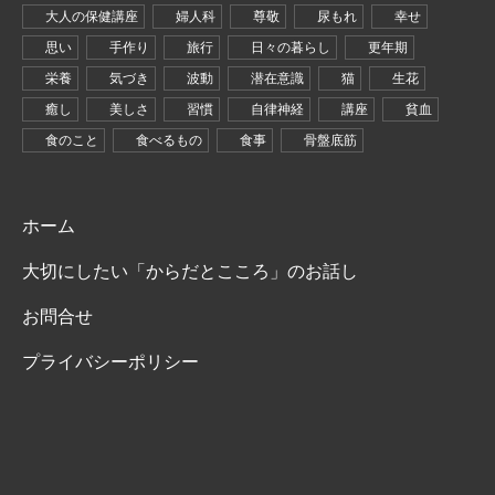
大人の保健講座
婦人科
尊敬
尿もれ
幸せ
思い
手作り
旅行
日々の暮らし
更年期
栄養
気づき
波動
潜在意識
猫
生花
癒し
美しさ
習慣
自律神経
講座
貧血
食のこと
食べるもの
食事
骨盤底筋
ホーム
大切にしたい「からだとこころ」のお話し
お問合せ
プライバシーポリシー