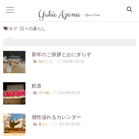
タグ:
日々の暮らし
ホーム
サービス
新年のご挨拶とおにぎらず
2026年1月2日
食のこと
Dr. Yukie の月いち心良所
心身整えるコンサル
粧道
2025年6月3日
その他
眠りから整う、更年期からの人生デザイン
しなやかな大人の美人マインドセッション
感性溢れるカレンダー
2025年3月4日
暮らし
クリスタルアカシックリーディング